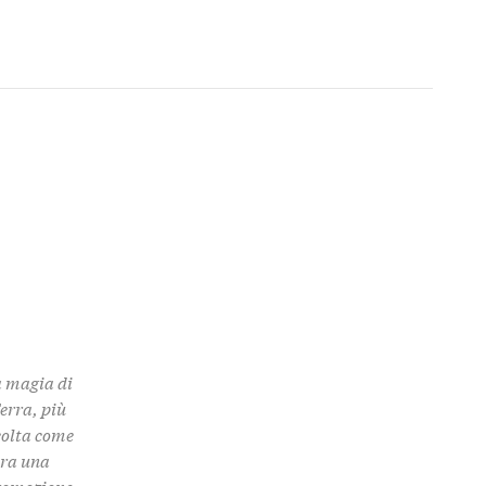
a magia di
Terra, più
colta come
 tra una
promozione