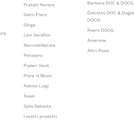
Barbera DOC & DOCG
Fratelli Novara
Dolcetto DOC & Doglia
Gatti Piero
DOCG
Ghiga
Roero DOCG
ore
Levi Serafino
Amarone
NoccioleNatura
Altri Rossi
Pelissero
Poderi Vaiot
R’era ‘d Minot
Rabino Luigi
Rusel
Sylla Sebaste
I nostri prodotti