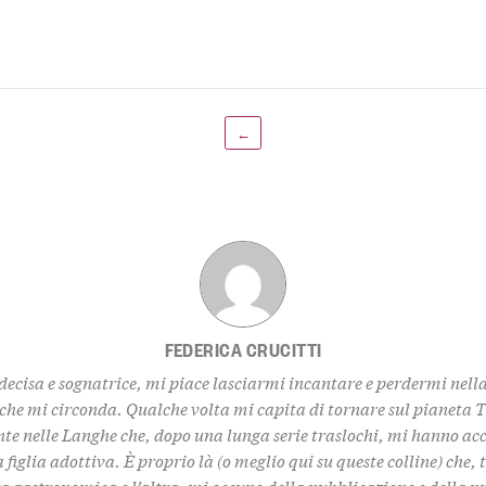
←
FEDERICA CRUCITTI
decisa e sognatrice, mi piace lasciarmi incantare e perdermi nell
 che mi circonda. Qualche volta mi capita di tornare sul pianeta 
te nelle Langhe che, dopo una lunga serie traslochi, mi hanno ac
 figlia adottiva. È proprio là (o meglio qui su queste colline) che,
za gastronomica e l’altra, mi occupo della pubblicazione e della 