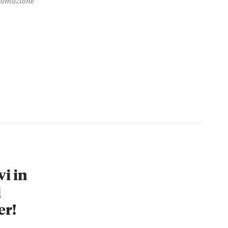
vi in
i
er!