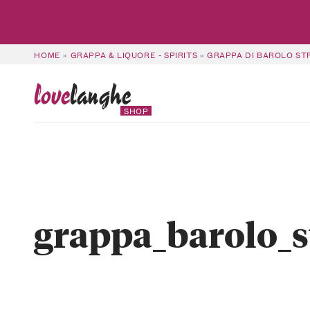
HOME
»
GRAPPA & LIQUORE - SPIRITS
»
GRAPPA DI BAROLO ST
love
langhe
SHOP
grappa_barolo_s