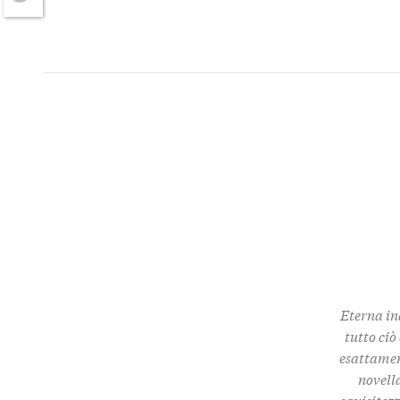
Twitter
Eterna in
tutto ciò
esattamen
novella
squisitez