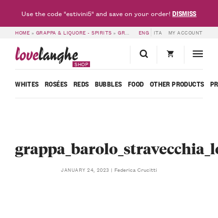
DISMISS
Use the code "estivini5" and save on your order!
HOME
»
GRAPPA & LIQUORE - SPIRITS
»
GRAPPA DI BAROLO STRAVECCHIA LEONARDO – CANTINA DEL CONTE
ENG
ITA
MY ACCOUNT
love
langhe
SHOP
WHITES
ROSÉES
REDS
BUBBLES
FOOD
OTHER PRODUCTS
P
grappa_barolo_stravecchia_
Federica Crucitti
JANUARY 24, 2023