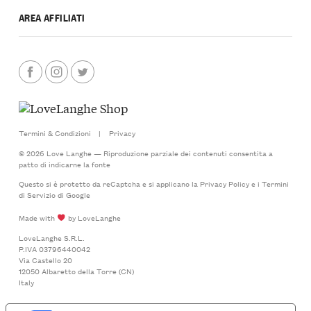
AREA AFFILIATI
Termini & Condizioni
|
Privacy
© 2026 Love Langhe — Riproduzione parziale dei contenuti consentita a
patto di indicarne la fonte
Questo si è protetto da reCaptcha e si applicano la
Privacy Policy
e i
Termini
di Servizio
di Google
Made with
by LoveLanghe
LoveLanghe S.R.L.
P.IVA 03796440042
Via Castello 20
12050 Albaretto della Torre (CN)
Italy