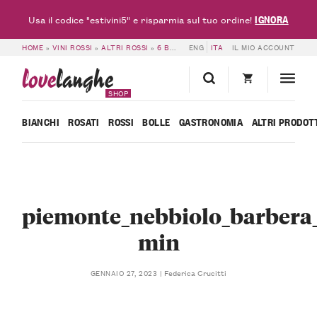
IGNORA
Usa il codice "estivini5" e risparmia sul tuo ordine!
HOME
»
VINI ROSSI
»
ALTRI ROSSI
»
6 BOTTIGLIE DI PIEMONTE NEBBIOLO BARBERA DOC 2019 – CASCINA VALEGGIA
ENG
ITA
IL MIO ACCOUNT
love
langhe
SHOP
BIANCHI
ROSATI
ROSSI
BOLLE
GASTRONOMIA
ALTRI PRODOT
piemonte_nebbiolo_barbera_
min
Federica Crucitti
GENNAIO 27, 2023