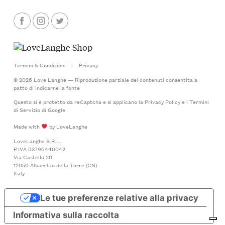
Termini & Condizioni
|
Privacy
© 2026 Love Langhe — Riproduzione parziale dei contenuti consentita a
patto di indicarne la fonte
Questo si è protetto da reCaptcha e si applicano la
Privacy Policy
e i
Termini
di Servizio
di Google
Made with
by LoveLanghe
LoveLanghe S.R.L.
P.IVA 03796440042
Via Castello 20
12050 Albaretto della Torre (CN)
Italy
Le tue preferenze relative alla privacy
Informativa sulla raccolta