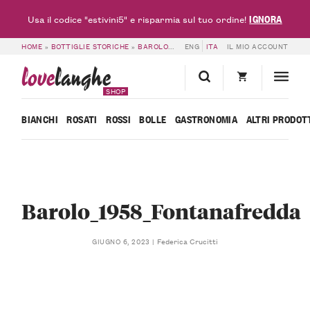
IGNORA
Usa il codice "estivini5" e risparmia sul tuo ordine!
HOME
»
BOTTIGLIE STORICHE
»
BAROLO 1958 – FONTANAFREDDA
ENG
ITA
IL MIO ACCOUNT
»
BAROLO_1
love
langhe
SHOP
BIANCHI
ROSATI
ROSSI
BOLLE
GASTRONOMIA
ALTRI PRODOT
Barolo_1958_Fontanafredda
Federica Crucitti
GIUGNO 6, 2023