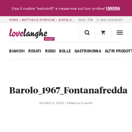
IGNORA
Usa il codice "estivini5" e risparmia sul tuo ordine!
HOME
»
BOTTIGLIE STORICHE
»
BAROLO 1967 – FONTANAFREDDA
ENG
ITA
IL MIO ACCOUNT
»
BAROLO_1
love
langhe
SHOP
BIANCHI
ROSATI
ROSSI
BOLLE
GASTRONOMIA
ALTRI PRODOT
Barolo_1967_Fontanafredda
Federica Crucitti
GIUGNO 6, 2023