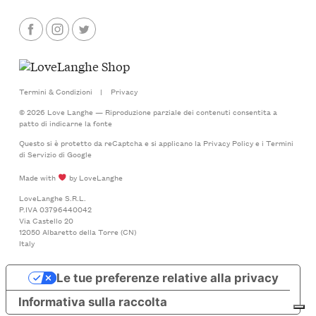
Termini & Condizioni
|
Privacy
© 2026 Love Langhe — Riproduzione parziale dei contenuti consentita a
patto di indicarne la fonte
Questo si è protetto da reCaptcha e si applicano la
Privacy Policy
e i
Termini
di Servizio
di Google
Made with
by LoveLanghe
LoveLanghe S.R.L.
P.IVA 03796440042
Via Castello 20
12050 Albaretto della Torre (CN)
Italy
Le tue preferenze relative alla privacy
Informativa sulla raccolta