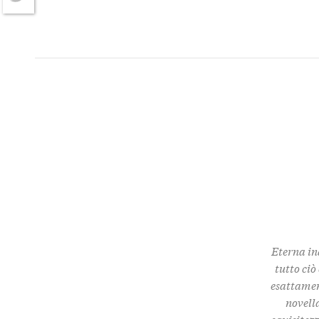
Twitter
Eterna in
tutto ciò
esattamen
novella
squisitez