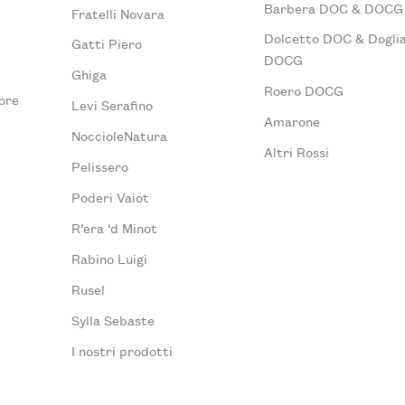
Barbera DOC & DOCG
Fratelli Novara
Dolcetto DOC & Doglia
Gatti Piero
DOCG
Ghiga
Roero DOCG
ore
Levi Serafino
Amarone
NoccioleNatura
Altri Rossi
Pelissero
Poderi Vaiot
R’era ‘d Minot
Rabino Luigi
Rusel
Sylla Sebaste
I nostri prodotti