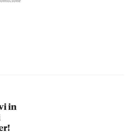
vi in
i
er!