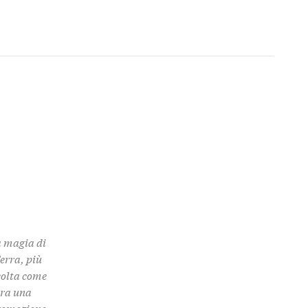
a magia di
Terra, più
colta come
 tra una
promozione