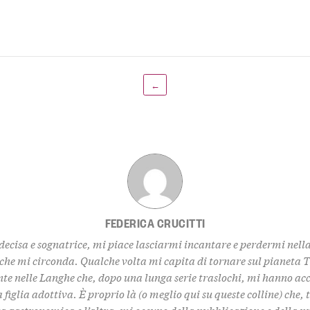
←
FEDERICA CRUCITTI
decisa e sognatrice, mi piace lasciarmi incantare e perdermi nell
 che mi circonda. Qualche volta mi capita di tornare sul pianeta 
te nelle Langhe che, dopo una lunga serie traslochi, mi hanno ac
 figlia adottiva. È proprio là (o meglio qui su queste colline) che,
za gastronomica e l’altra, mi occupo della pubblicazione e della 