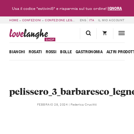
IGNORA
Usa il codice "estivini5" e risparmia sul tuo ordine!
HOME
»
CONFEZIONI
»
CONFEZIONE LEGNO 3 BARBARESCO – PELISSERO
ENG
ITA
IL MIO ACCOUNT
»
PEL
love
langhe
SHOP
BIANCHI
ROSATI
ROSSI
BOLLE
GASTRONOMIA
ALTRI PRODOT
pelissero_3_barbaresco_legn
Federica Crucitti
FEBBRAIO 28, 2024