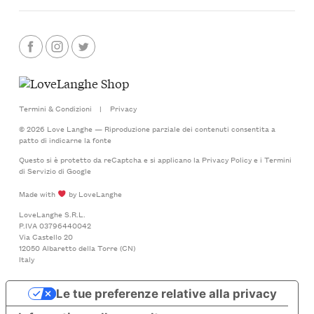
Termini & Condizioni
|
Privacy
© 2026 Love Langhe — Riproduzione parziale dei contenuti consentita a
patto di indicarne la fonte
Questo si è protetto da reCaptcha e si applicano la
Privacy Policy
e i
Termini
di Servizio
di Google
Made with
by LoveLanghe
LoveLanghe S.R.L.
P.IVA 03796440042
Via Castello 20
12050 Albaretto della Torre (CN)
Italy
Le tue preferenze relative alla privacy