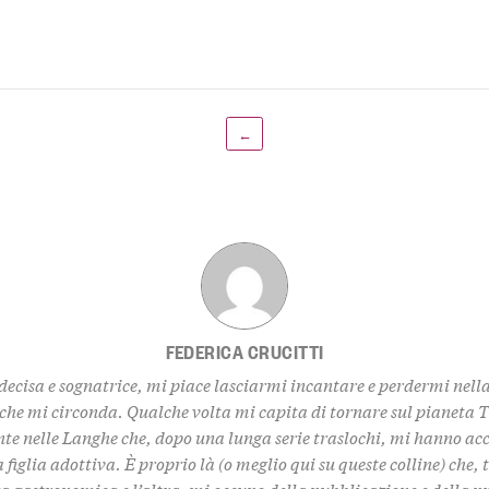
←
FEDERICA CRUCITTI
decisa e sognatrice, mi piace lasciarmi incantare e perdermi nell
 che mi circonda. Qualche volta mi capita di tornare sul pianeta 
te nelle Langhe che, dopo una lunga serie traslochi, mi hanno ac
 figlia adottiva. È proprio là (o meglio qui su queste colline) che,
za gastronomica e l’altra, mi occupo della pubblicazione e della 