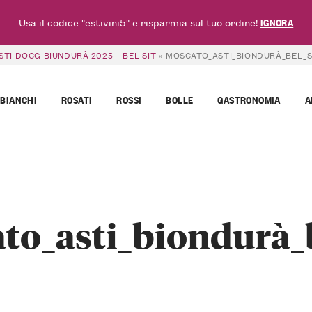
Usa il codice "estivini5" e risparmia sul tuo ordine!
IGNORA
TI DOCG BIUNDURÀ 2025 – BEL SIT
»
MOSCATO_ASTI_BIONDURÀ_BEL_S
BIANCHI
ROSATI
ROSSI
BOLLE
GASTRONOMIA
A
to_asti_biondurà_b