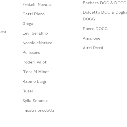
Barbera DOC & DOCG
Fratelli Novara
Dolcetto DOC & Doglia
Gatti Piero
DOCG
Ghiga
Roero DOCG
ore
Levi Serafino
Amarone
NoccioleNatura
Altri Rossi
Pelissero
Poderi Vaiot
R’era ‘d Minot
Rabino Luigi
Rusel
Sylla Sebaste
I nostri prodotti