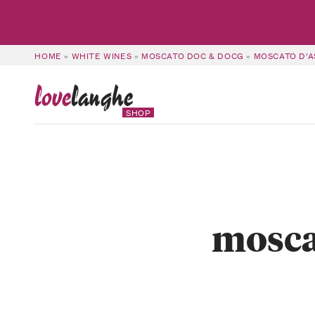
HOME
»
WHITE WINES
»
MOSCATO DOC & DOCG
»
MOSCATO D’AS
love
langhe
SHOP
mosca