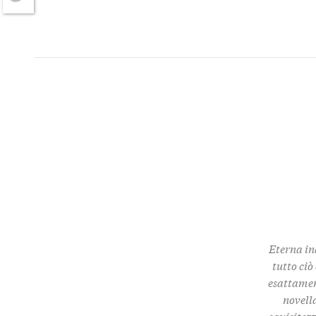
Twitter
Eterna in
tutto ciò
esattamen
novella
squisitez