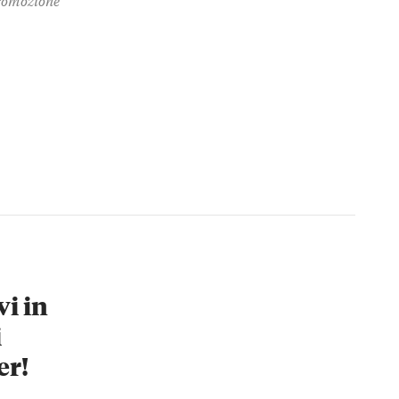
vi in
i
er!