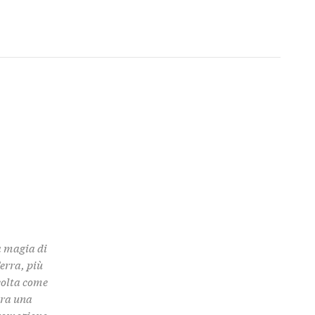
a magia di
Terra, più
colta come
 tra una
promozione