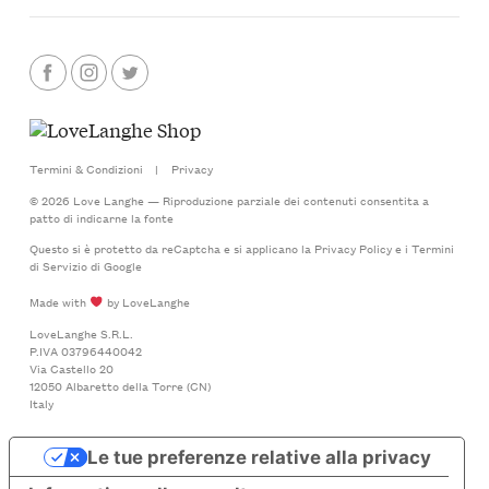
Termini & Condizioni
|
Privacy
© 2026 Love Langhe — Riproduzione parziale dei contenuti consentita a
patto di indicarne la fonte
Questo si è protetto da reCaptcha e si applicano la
Privacy Policy
e i
Termini
di Servizio
di Google
Made with
by LoveLanghe
LoveLanghe S.R.L.
P.IVA 03796440042
Via Castello 20
12050 Albaretto della Torre (CN)
Italy
Le tue preferenze relative alla privacy