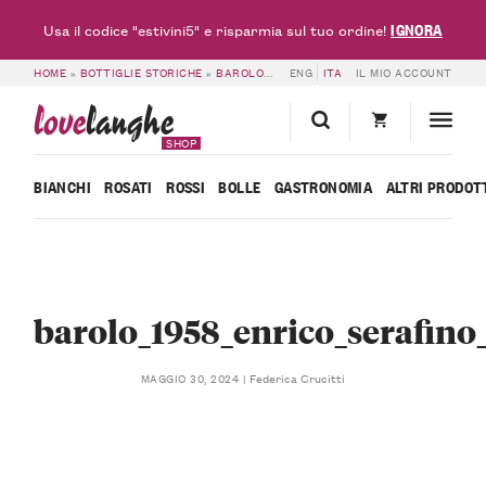
IGNORA
Usa il codice "estivini5" e risparmia sul tuo ordine!
HOME
»
BOTTIGLIE STORICHE
»
BAROLO 1958 – ENRICO SERAFINO
ENG
ITA
IL MIO ACCOUNT
»
BAROLO_1
love
langhe
SHOP
BIANCHI
ROSATI
ROSSI
BOLLE
GASTRONOMIA
ALTRI PRODOT
barolo_1958_enrico_serafino
Federica Crucitti
MAGGIO 30, 2024