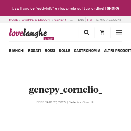
IGNORA
Usa il codice "estivini5" e risparmia sul tuo ordine!
HOME
»
GRAPPE & LIQUORI
»
GENEPY – CORNELIO
ENG
»
ITA
GENEPY_CORNELIO_
IL MIO ACCOUNT
love
langhe
SHOP
BIANCHI
ROSATI
ROSSI
BOLLE
GASTRONOMIA
ALTRI PRODOT
genepy_cornelio_
Federica Crucitti
FEBBRAIO 27, 2025