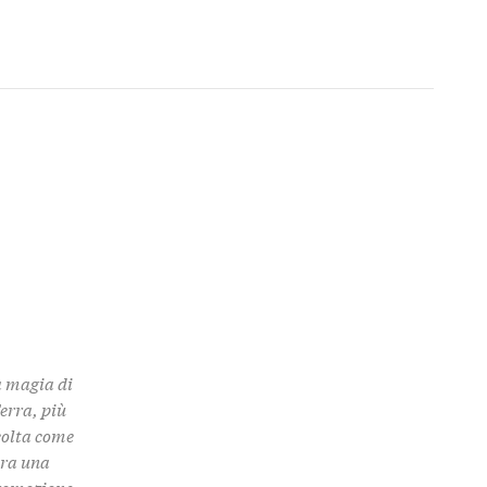
a magia di
Terra, più
colta come
 tra una
promozione