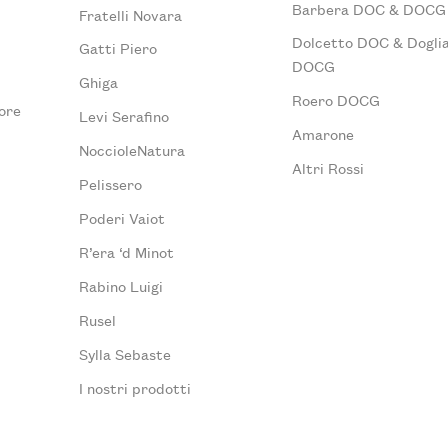
Barbera DOC & DOCG
Fratelli Novara
Dolcetto DOC & Doglia
Gatti Piero
DOCG
Ghiga
Roero DOCG
ore
Levi Serafino
Amarone
NoccioleNatura
Altri Rossi
Pelissero
Poderi Vaiot
R’era ‘d Minot
Rabino Luigi
Rusel
Sylla Sebaste
I nostri prodotti