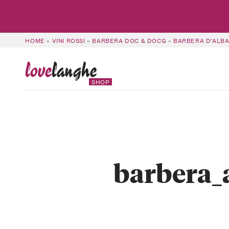
HOME
»
VINI ROSSI
»
BARBERA DOC & DOCG
»
BARBERA D’ALBA
love
langhe
SHOP
barbera_