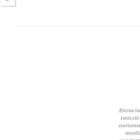
Twitter
Eterna in
tutto ciò
esattamen
novella
squisitez