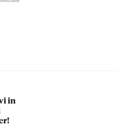
vi in
i
er!