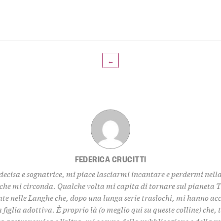
←
FEDERICA CRUCITTI
decisa e sognatrice, mi piace lasciarmi incantare e perdermi nell
 che mi circonda. Qualche volta mi capita di tornare sul pianeta 
te nelle Langhe che, dopo una lunga serie traslochi, mi hanno ac
 figlia adottiva. È proprio là (o meglio qui su queste colline) che,
za gastronomica e l’altra, mi occupo della pubblicazione e della 