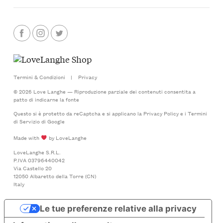
Termini & Condizioni
|
Privacy
© 2026 Love Langhe — Riproduzione parziale dei contenuti consentita a
patto di indicarne la fonte
Questo si è protetto da reCaptcha e si applicano la
Privacy Policy
e i
Termini
di Servizio
di Google
Made with
by LoveLanghe
LoveLanghe S.R.L.
P.IVA 03796440042
Via Castello 20
12050 Albaretto della Torre (CN)
Italy
Le tue preferenze relative alla privacy