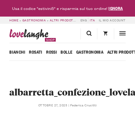
IGNORA
Usa il codice "estivini5" e risparmia sul tuo ordine!
HOME
»
GASTRONOMIA
»
ALTRI PRODOTTI
»
ALBARRETTA – BARRETTA ENERG
ENG
ITA
IL MIO ACCOUNT
love
langhe
SHOP
BIANCHI
ROSATI
ROSSI
BOLLE
GASTRONOMIA
ALTRI PRODOT
albarretta_confezione_lovel
Federica Crucitti
OTTOBRE 27, 2025