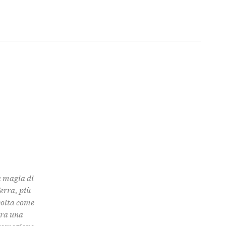
a magia di
Terra, più
colta come
 tra una
promozione