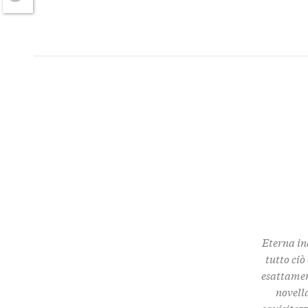
Twitter
Eterna in
tutto ciò
esattamen
novella
squisitez