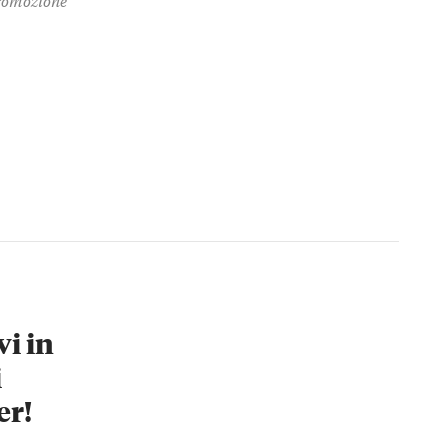
vi in
i
er!