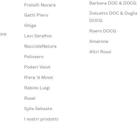
Barbera DOC & DOCG
Fratelli Novara
Dolcetto DOC & Doglia
Gatti Piero
DOCG
Ghiga
Roero DOCG
ore
Levi Serafino
Amarone
NoccioleNatura
Altri Rossi
Pelissero
Poderi Vaiot
R’era ‘d Minot
Rabino Luigi
Rusel
Sylla Sebaste
I nostri prodotti