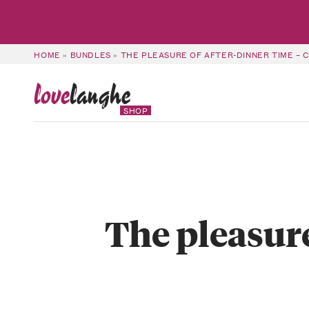
HOME
»
BUNDLES
»
THE PLEASURE OF AFTER-DINNER TIME – 
love
langhe
SHOP
The pleasure