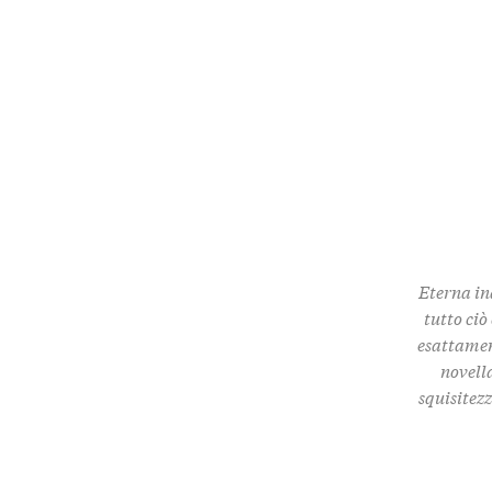
Eterna in
tutto ciò
esattamen
novella
squisitez