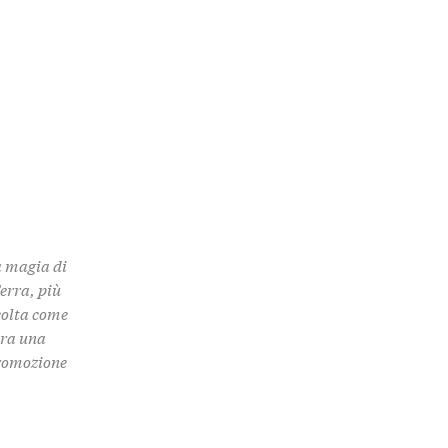
a magia di
Terra, più
colta come
 tra una
promozione