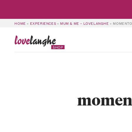
HOME
»
EXPERIENCES
»
MUM & ME – LOVELANGHE
»
MOMENTO_
love
langhe
SHOP
momento