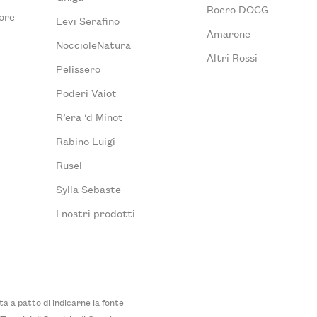
Roero DOCG
ore
Levi Serafino
Amarone
NoccioleNatura
Altri Rossi
Pelissero
Poderi Vaiot
R’era ‘d Minot
Rabino Luigi
Rusel
Sylla Sebaste
I nostri prodotti
 a patto di indicarne la fonte