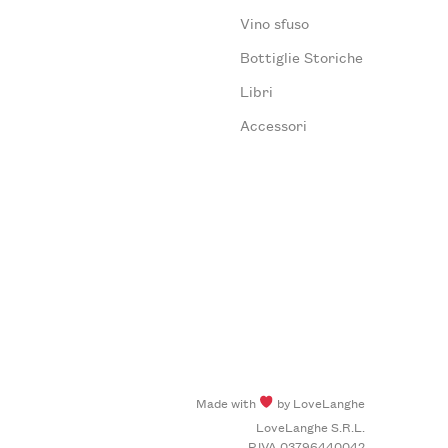
Vino sfuso
Bottiglie Storiche
Libri
Accessori
Made with
by LoveLanghe
LoveLanghe S.R.L.
P.IVA 03796440042