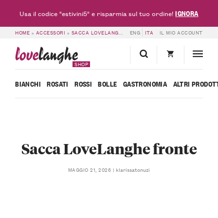
IGNORA
Usa il codice "estivini5" e risparmia sul tuo ordine!
HOME
»
ACCESSORI
»
SACCA LOVELANGHE
»
ENG
SACCA LOVELANGHE FRONTE
ITA
IL MIO ACCOUNT
love
langhe
SHOP
BIANCHI
ROSATI
ROSSI
BOLLE
GASTRONOMIA
ALTRI PRODOT
Sacca LoveLanghe fronte
klarissatonuzi
MAGGIO 21, 2026