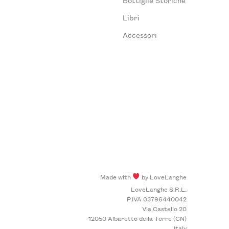
Libri
Accessori
Made with
by LoveLanghe
LoveLanghe S.R.L.
P.IVA 03796440042
Via Castello 20
12050 Albaretto della Torre (CN)
Italy