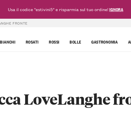
Usa il codice "estivini5" e risparmia sul tuo ordine!
IGNORA
ANGHE FRONTE
BIANCHI
ROSATI
ROSSI
BOLLE
GASTRONOMIA
A
cca LoveLanghe fr