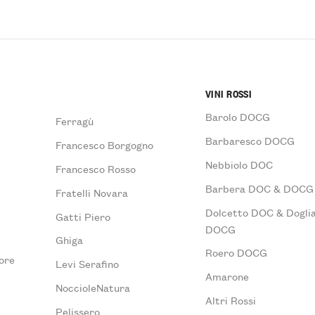
VINI ROSSI
Barolo DOCG
Ferragù
Barbaresco DOCG
Francesco Borgogno
Nebbiolo DOC
Francesco Rosso
Barbera DOC & DOCG
Fratelli Novara
Dolcetto DOC & Doglia
Gatti Piero
DOCG
Ghiga
Roero DOCG
ore
Levi Serafino
Amarone
NoccioleNatura
Altri Rossi
Pelissero