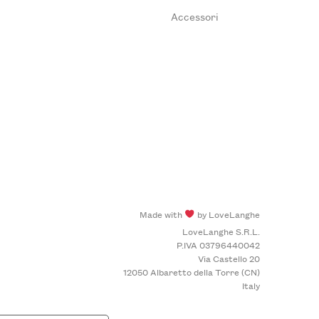
Accessori
Made with
by LoveLanghe
LoveLanghe S.R.L.
P.IVA 03796440042
Via Castello 20
12050 Albaretto della Torre (CN)
Italy