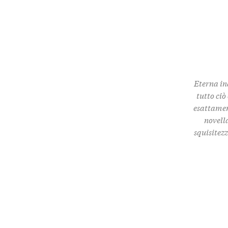
Eterna in
tutto ciò
esattamen
novella
squisitez