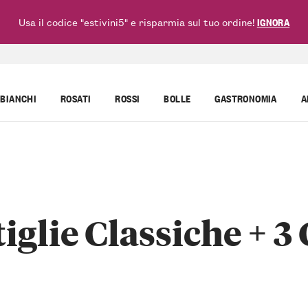
Usa il codice "estivini5" e risparmia sul tuo ordine!
IGNORA
BIANCHI
ROSATI
ROSSI
BOLLE
GASTRONOMIA
A
tiglie Classiche + 3