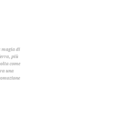
a magia di
Terra, più
colta come
 tra una
promozione