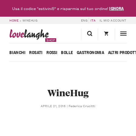
IGNORA
Usa il codice "estivini5" e risparmia sul tuo ordine!
HOME
»
WINEHUG
ENG
ITA
IL MIO ACCOUNT
love
langhe
SHOP
BIANCHI
ROSATI
ROSSI
BOLLE
GASTRONOMIA
ALTRI PRODOT
WineHug
Federica Crucitti
APRILE 21, 2016