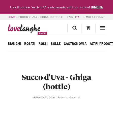
IGNORA
Usa il codice "estivini5" e risparmia sul tuo ordine!
HOME
»
SUCCO D’UVA – GHIGA (BOTTLE)
ENG
ITA
IL MIO ACCOUNT
love
langhe
SHOP
BIANCHI
ROSATI
ROSSI
BOLLE
GASTRONOMIA
ALTRI PRODOT
Succo d'Uva - Ghiga
(bottle)
Federica Crucitti
GIUGNO 27, 2016