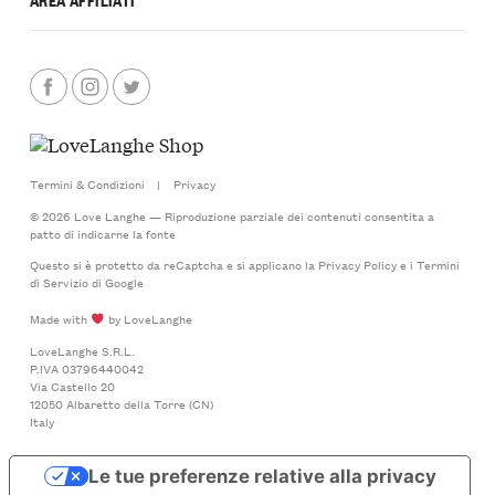
Termini & Condizioni
|
Privacy
© 2026 Love Langhe — Riproduzione parziale dei contenuti consentita a
patto di indicarne la fonte
Questo si è protetto da reCaptcha e si applicano la
Privacy Policy
e i
Termini
di Servizio
di Google
Made with
by LoveLanghe
LoveLanghe S.R.L.
P.IVA 03796440042
Via Castello 20
12050 Albaretto della Torre (CN)
Italy
Le tue preferenze relative alla privacy