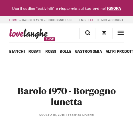
IGNORA
Usa il codice "estivini5" e risparmia sul tuo ordine!
HOME
»
BAROLO 1970 – BORGOGNO LUNETTA
ENG
ITA
IL MIO ACCOUNT
love
langhe
SHOP
BIANCHI
ROSATI
ROSSI
BOLLE
GASTRONOMIA
ALTRI PRODOT
Barolo 1970 - Borgogno
lunetta
Federica Crucitti
AGOSTO 18, 2016