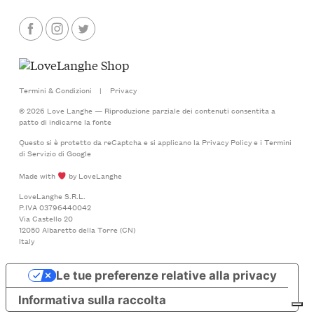
Termini & Condizioni
|
Privacy
© 2026 Love Langhe — Riproduzione parziale dei contenuti consentita a
patto di indicarne la fonte
Questo si è protetto da reCaptcha e si applicano la
Privacy Policy
e i
Termini
di Servizio
di Google
Made with
by LoveLanghe
LoveLanghe S.R.L.
P.IVA 03796440042
Via Castello 20
12050 Albaretto della Torre (CN)
Italy
Le tue preferenze relative alla privacy
Informativa sulla raccolta