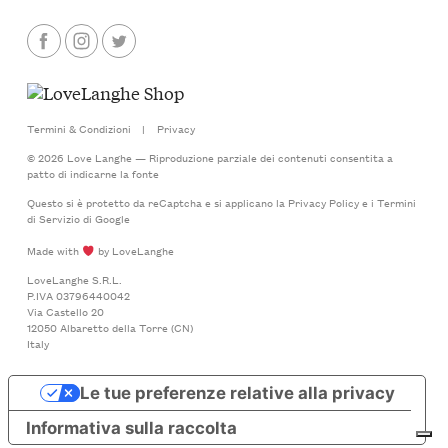
Termini & Condizioni
|
Privacy
© 2026 Love Langhe — Riproduzione parziale dei contenuti consentita a
patto di indicarne la fonte
Questo si è protetto da reCaptcha e si applicano la
Privacy Policy
e i
Termini
di Servizio
di Google
Made with
by LoveLanghe
LoveLanghe S.R.L.
P.IVA 03796440042
Via Castello 20
12050 Albaretto della Torre (CN)
Italy
Le tue preferenze relative alla privacy
Informativa sulla raccolta