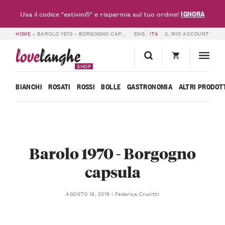
IGNORA
Usa il codice "estivini5" e risparmia sul tuo ordine!
HOME
»
BAROLO 1970 – BORGOGNO CAPSULA
ENG
ITA
IL MIO ACCOUNT
love
langhe
SHOP
BIANCHI
ROSATI
ROSSI
BOLLE
GASTRONOMIA
ALTRI PRODOT
Barolo 1970 - Borgogno
capsula
Federica Crucitti
AGOSTO 18, 2016