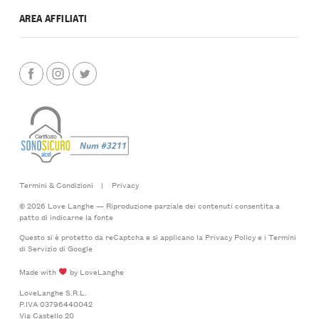
AREA AFFILIATI
Termini & Condizioni
|
Privacy
© 2026 Love Langhe — Riproduzione parziale dei contenuti consentita a
patto di indicarne la fonte
Questo si è protetto da reCaptcha e si applicano la
Privacy Policy
e i
Termini
di Servizio
di Google
Made with
by LoveLanghe
LoveLanghe S.R.L.
P.IVA 03796440042
Via Castello 20