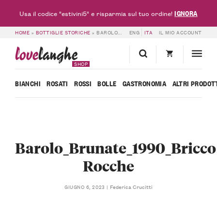
IGNORA
Usa il codice "estivini5" e risparmia sul tuo ordine!
HOME
»
BOTTIGLIE STORICHE
»
BAROLO_BRUNATE_1990_BRICCO ROCCHE
ENG
ITA
IL MIO ACCOUNT
love
langhe
SHOP
BIANCHI
ROSATI
ROSSI
BOLLE
GASTRONOMIA
ALTRI PRODOT
Barolo_Brunate_1990_Bricco
Rocche
Federica Crucitti
GIUGNO 6, 2023