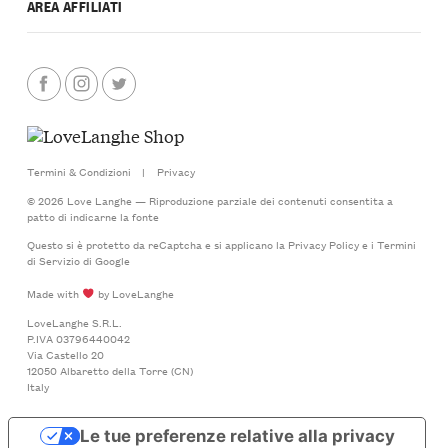
AREA AFFILIATI
Termini & Condizioni
|
Privacy
© 2026 Love Langhe — Riproduzione parziale dei contenuti consentita a
patto di indicarne la fonte
Questo si è protetto da reCaptcha e si applicano la
Privacy Policy
e i
Termini
di Servizio
di Google
Made with
by LoveLanghe
LoveLanghe S.R.L.
P.IVA 03796440042
Via Castello 20
12050 Albaretto della Torre (CN)
Italy
Le tue preferenze relative alla privacy