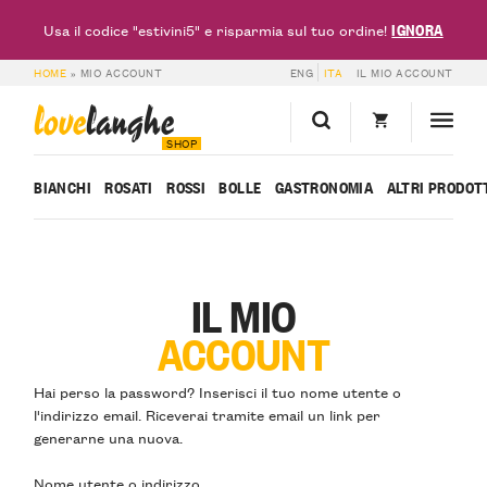
IGNORA
Usa il codice "estivini5" e risparmia sul tuo ordine!
HOME
»
MIO ACCOUNT
ENG
ITA
IL MIO ACCOUNT
love
langhe
SHOP
BIANCHI
ROSATI
ROSSI
BOLLE
GASTRONOMIA
ALTRI PRODOT
IL MIO
ACCOUNT
Hai perso la password? Inserisci il tuo nome utente o
l'indirizzo email. Riceverai tramite email un link per
generarne una nuova.
Nome utente o indirizzo