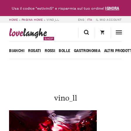
IGNORA
Usa il codice "estivini5" e risparmia sul tuo ordine!
HOME
»
PAGINA HOME
»
VINO_LL
ENG
ITA
IL MIO ACCOUNT
love
langhe
SHOP
BIANCHI
ROSATI
ROSSI
BOLLE
GASTRONOMIA
ALTRI PRODOT
vino_ll