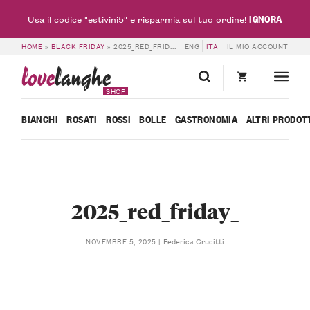
IGNORA
Usa il codice "estivini5" e risparmia sul tuo ordine!
HOME
»
BLACK FRIDAY
»
2025_RED_FRIDAY_
ENG
ITA
IL MIO ACCOUNT
love
langhe
SHOP
BIANCHI
ROSATI
ROSSI
BOLLE
GASTRONOMIA
ALTRI PRODOT
2025_red_friday_
Federica Crucitti
NOVEMBRE 5, 2025