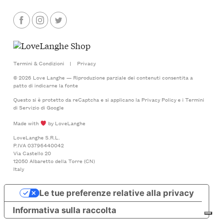
Termini & Condizioni
|
Privacy
© 2026 Love Langhe — Riproduzione parziale dei contenuti consentita a
patto di indicarne la fonte
Questo si è protetto da reCaptcha e si applicano la
Privacy Policy
e i
Termini
di Servizio
di Google
Made with
by LoveLanghe
LoveLanghe S.R.L.
P.IVA 03796440042
Via Castello 20
12050 Albaretto della Torre (CN)
Italy
Le tue preferenze relative alla privacy
Informativa sulla raccolta