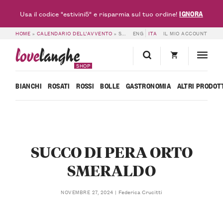
IGNORA
Usa il codice "estivini5" e risparmia sul tuo ordine!
HOME
»
CALENDARIO DELL’AVVENTO
»
SUCCO DI PERA ORTO SMERALDO
ENG
ITA
IL MIO ACCOUNT
love
langhe
SHOP
BIANCHI
ROSATI
ROSSI
BOLLE
GASTRONOMIA
ALTRI PRODOT
SUCCO DI PERA ORTO
SMERALDO
Federica Crucitti
NOVEMBRE 27, 2024