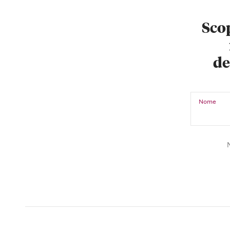
Scop
de
Nome