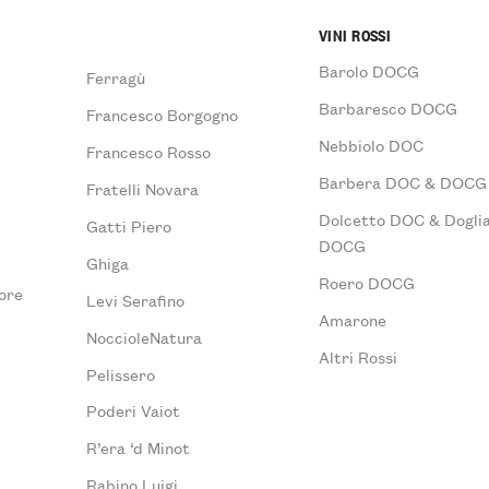
VINI ROSSI
Barolo DOCG
Ferragù
Barbaresco DOCG
Francesco Borgogno
Nebbiolo DOC
Francesco Rosso
Barbera DOC & DOCG
Fratelli Novara
Dolcetto DOC & Doglia
Gatti Piero
DOCG
Ghiga
Roero DOCG
ore
Levi Serafino
Amarone
NoccioleNatura
Altri Rossi
Pelissero
Poderi Vaiot
R’era ‘d Minot
Rabino Luigi