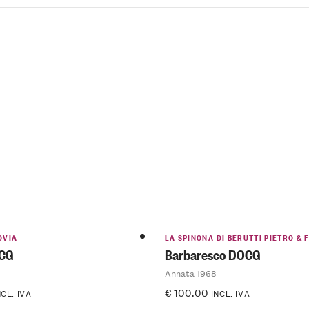
OVIA
LA SPINONA DI BERUTTI PIETRO & 
OCG
Barbaresco DOCG
Annata 1968
€
100.00
NCL. IVA
INCL. IVA