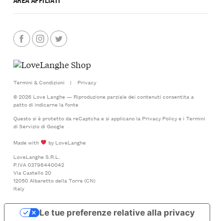
Termini & Condizioni
|
Privacy
© 2026 Love Langhe — Riproduzione parziale dei contenuti consentita a
patto di indicarne la fonte
Questo si è protetto da reCaptcha e si applicano la
Privacy Policy
e i
Termini
di Servizio
di Google
Made with
by LoveLanghe
LoveLanghe S.R.L.
P.IVA 03796440042
Via Castello 20
12050 Albaretto della Torre (CN)
Italy
Le tue preferenze relative alla privacy