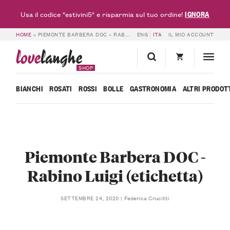
IGNORA
Usa il codice "estivini5" e risparmia sul tuo ordine!
HOME
»
PIEMONTE BARBERA DOC – RABINO LUIGI (ETICHETTA)
ENG
ITA
IL MIO ACCOUNT
love
langhe
SHOP
BIANCHI
ROSATI
ROSSI
BOLLE
GASTRONOMIA
ALTRI PRODOT
Piemonte Barbera DOC -
Rabino Luigi (etichetta)
Federica Crucitti
SETTEMBRE 24, 2020