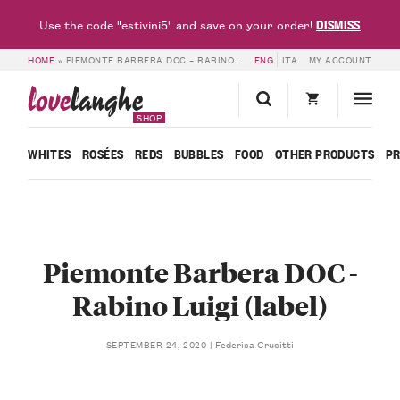
DISMISS
Use the code "estivini5" and save on your order!
HOME
»
PIEMONTE BARBERA DOC – RABINO LUIGI (LABEL)
ENG
ITA
MY ACCOUNT
love
langhe
SHOP
WHITES
ROSÉES
REDS
BUBBLES
FOOD
OTHER PRODUCTS
P
Piemonte Barbera DOC -
Rabino Luigi (label)
Federica Crucitti
SEPTEMBER 24, 2020