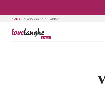
HOME
»
VIGNA CESARIN – GHIGA
love
langhe
SHOP
V