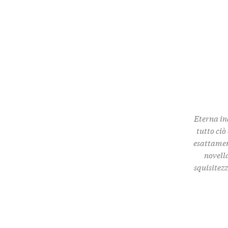
Eterna in
tutto ciò
esattamen
novella
squisitez