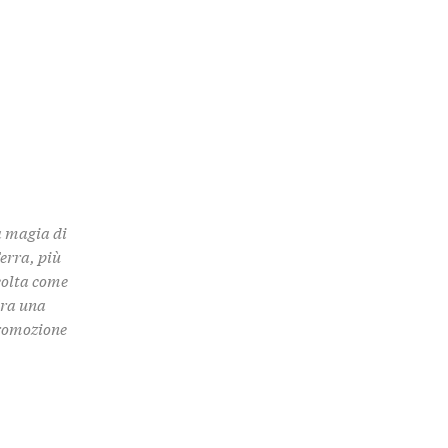
a magia di
Terra, più
colta come
 tra una
promozione