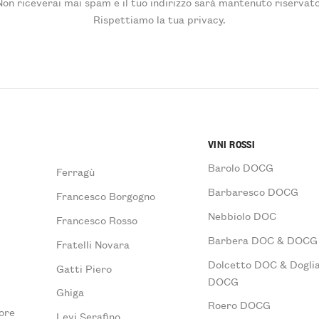
Non riceverai mai spam e il tuo indirizzo sarà mantenuto riservato
Rispettiamo la tua privacy.
VINI ROSSI
Barolo DOCG
Ferragù
Barbaresco DOCG
Francesco Borgogno
Nebbiolo DOC
Francesco Rosso
Barbera DOC & DOCG
Fratelli Novara
Dolcetto DOC & Doglia
Gatti Piero
DOCG
Ghiga
Roero DOCG
ore
Levi Serafino