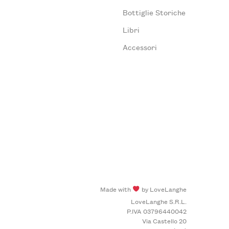
Bottiglie Storiche
Libri
Accessori
Made with
by LoveLanghe
LoveLanghe S.R.L.
P.IVA 03796440042
Via Castello 20