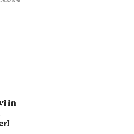
vi in
i
er!