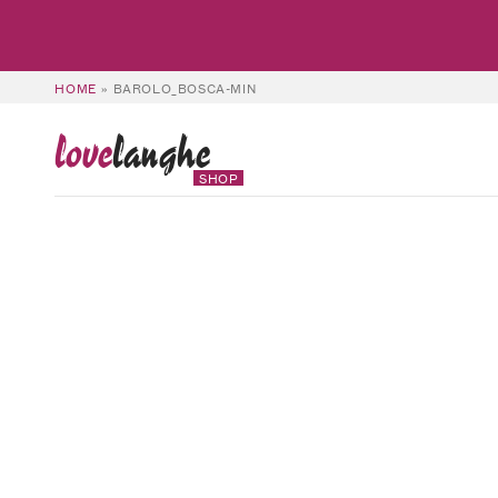
HOME
»
BAROLO_BOSCA-MIN
love
langhe
SHOP