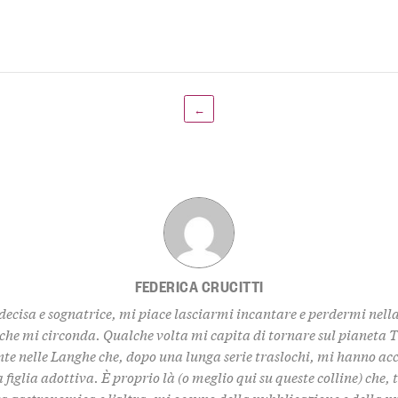
←
FEDERICA CRUCITTI
decisa e sognatrice, mi piace lasciarmi incantare e perdermi nell
 che mi circonda. Qualche volta mi capita di tornare sul pianeta 
te nelle Langhe che, dopo una lunga serie traslochi, mi hanno ac
 figlia adottiva. È proprio là (o meglio qui su queste colline) che,
za gastronomica e l’altra, mi occupo della pubblicazione e della 