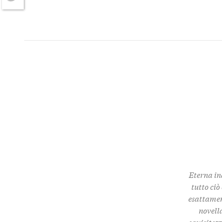
Twitter
Eterna in
tutto ciò
esattamen
novella
squisitez