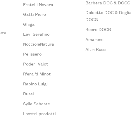
Barbera DOC & DOCG
Fratelli Novara
Dolcetto DOC & Doglia
Gatti Piero
DOCG
Ghiga
Roero DOCG
ore
Levi Serafino
Amarone
NoccioleNatura
Altri Rossi
Pelissero
Poderi Vaiot
R’era ‘d Minot
Rabino Luigi
Rusel
Sylla Sebaste
I nostri prodotti