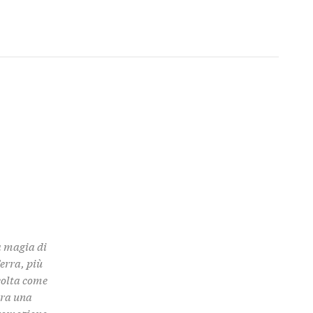
a magia di
Terra, più
colta come
 tra una
promozione