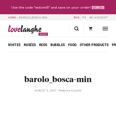
DISMISS
Use the code "estivini5" and save on your order!
HOME
»
BAROLO_BOSCA-MIN
ENG
ITA
MY ACCOUNT
love
langhe
SHOP
WHITES
ROSÉES
REDS
BUBBLES
FOOD
OTHER PRODUCTS
P
barolo_bosca-min
Federica Crucitti
AUGUST 3, 2021