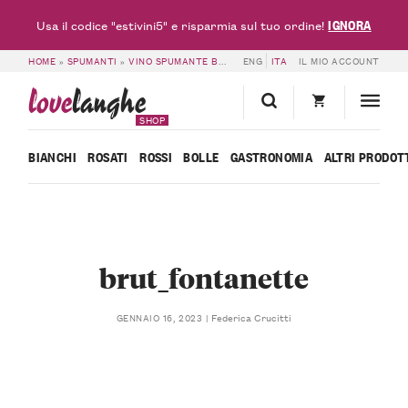
IGNORA
Usa il codice "estivini5" e risparmia sul tuo ordine!
HOME
»
SPUMANTI
»
VINO SPUMANTE BRUT – CASCINA FONTANETTE
ENG
ITA
IL MIO ACCOUNT
»
BRUT_
love
langhe
SHOP
BIANCHI
ROSATI
ROSSI
BOLLE
GASTRONOMIA
ALTRI PRODOT
brut_fontanette
Federica Crucitti
GENNAIO 16, 2023