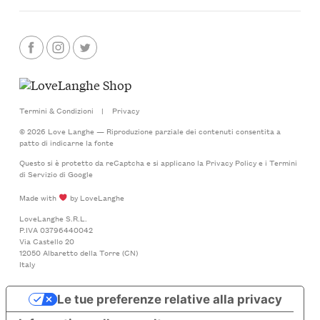
Termini & Condizioni
|
Privacy
© 2026 Love Langhe — Riproduzione parziale dei contenuti consentita a
patto di indicarne la fonte
Questo si è protetto da reCaptcha e si applicano la
Privacy Policy
e i
Termini
di Servizio
di Google
Made with
by LoveLanghe
LoveLanghe S.R.L.
P.IVA 03796440042
Via Castello 20
12050 Albaretto della Torre (CN)
Italy
Le tue preferenze relative alla privacy