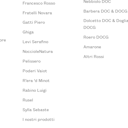
Nebbiolo DOC
Francesco Rosso
Barbera DOC & DOCG
Fratelli Novara
Dolcetto DOC & Doglia
Gatti Piero
DOCG
Ghiga
Roero DOCG
ore
Levi Serafino
Amarone
NoccioleNatura
Altri Rossi
Pelissero
Poderi Vaiot
R’era ‘d Minot
Rabino Luigi
Rusel
Sylla Sebaste
I nostri prodotti