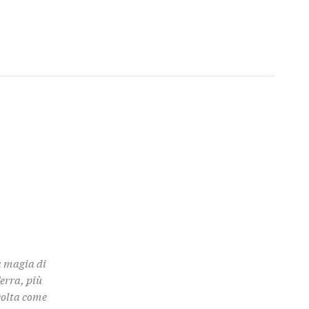
a magia di
Terra, più
colta come