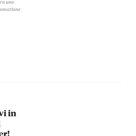
 tra una
promozione
vi in
i
er!