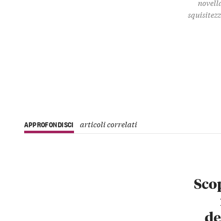
novella
squisitez
articoli correlati
APPROFONDISCI
Scop
de