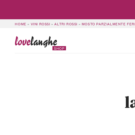
HOME
»
VINI ROSSI
»
ALTRI ROSSI
»
MOSTO PARZIALMENTE FER
love
langhe
SHOP
l