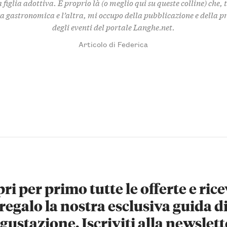
 figlia adottiva. È proprio là (o meglio qui su queste colline) che,
za gastronomica e l’altra, mi occupo della pubblicazione e della 
degli eventi del portale Langhe.net.
Articolo di Federica
ri per primo tutte le offerte e rice
regalo la nostra esclusiva guida d
gustazione. Iscriviti alla newslett