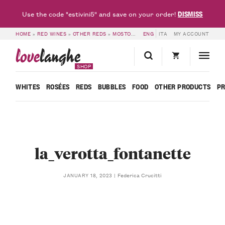
DISMISS
Use the code "estivini5" and save on your order!
HOME
»
RED WINES
»
OTHER REDS
»
MOSTO PARZIALMENTE FERMENTATO LA VEROTTA – CASCINA FONTANETTE
ENG
ITA
MY ACCOUNT
love
langhe
SHOP
WHITES
ROSÉES
REDS
BUBBLES
FOOD
OTHER PRODUCTS
P
la_verotta_fontanette
Federica Crucitti
JANUARY 18, 2023