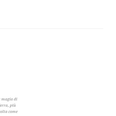
a magia di
Terra, più
colta come