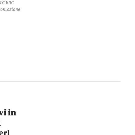
 tra una
promozione
vi in
i
er!