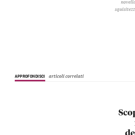
novella
squisitez
articoli correlati
APPROFONDISCI
Scop
de