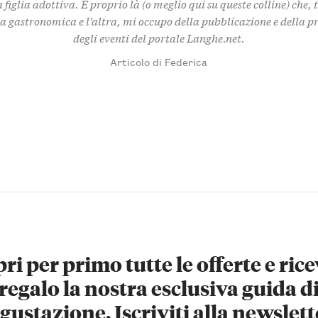
 figlia adottiva. È proprio là (o meglio qui su queste colline) che,
za gastronomica e l’altra, mi occupo della pubblicazione e della 
degli eventi del portale Langhe.net.
Articolo di Federica
ri per primo tutte le offerte e rice
regalo la nostra esclusiva guida d
gustazione. Iscriviti alla newslett