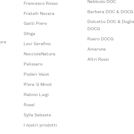
Nebbiolo DOC
Francesco Rosso
Barbera DOC & DOCG
Fratelli Novara
Dolcetto DOC & Doglia
Gatti Piero
DOCG
Ghiga
Roero DOCG
ore
Levi Serafino
Amarone
NoccioleNatura
Altri Rossi
Pelissero
Poderi Vaiot
R’era ‘d Minot
Rabino Luigi
Rusel
Sylla Sebaste
I nostri prodotti