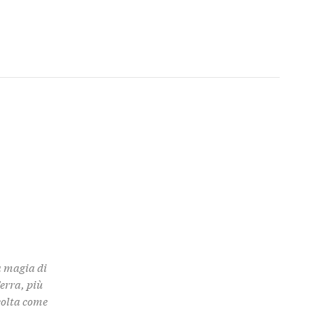
a magia di
Terra, più
colta come