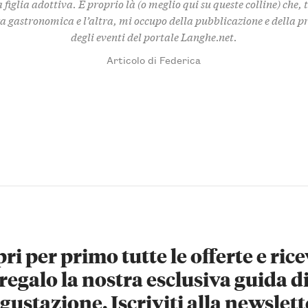
 figlia adottiva. È proprio là (o meglio qui su queste colline) che,
za gastronomica e l’altra, mi occupo della pubblicazione e della 
degli eventi del portale Langhe.net.
Articolo di Federica
ri per primo tutte le offerte e rice
regalo la nostra esclusiva guida d
gustazione. Iscriviti alla newslett