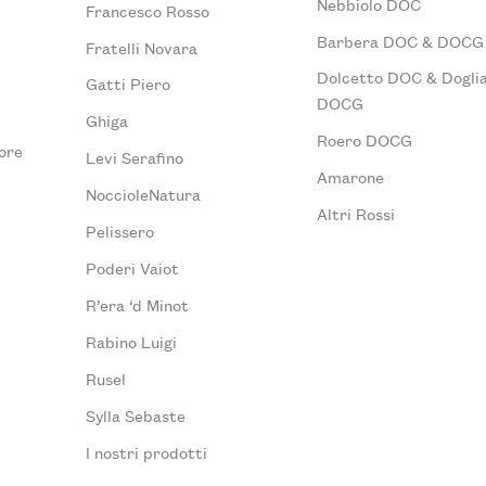
Nebbiolo DOC
Francesco Rosso
Barbera DOC & DOCG
Fratelli Novara
Dolcetto DOC & Doglia
Gatti Piero
DOCG
Ghiga
Roero DOCG
ore
Levi Serafino
Amarone
NoccioleNatura
Altri Rossi
Pelissero
Poderi Vaiot
R’era ‘d Minot
Rabino Luigi
Rusel
Sylla Sebaste
I nostri prodotti