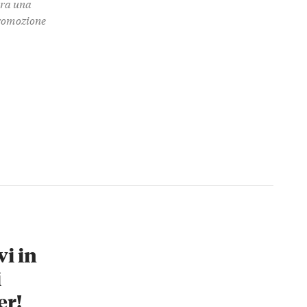
 tra una
promozione
vi in
i
er!