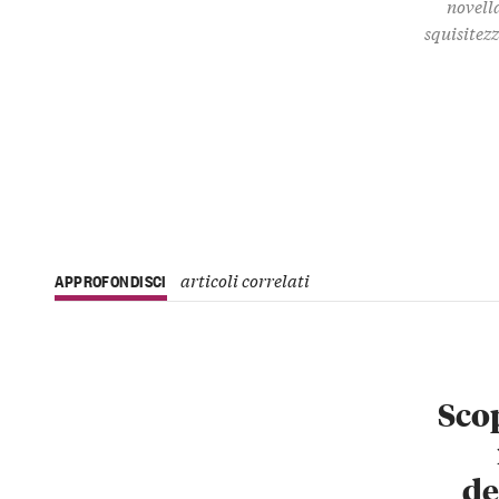
novella
squisitez
articoli correlati
APPROFONDISCI
Scop
de