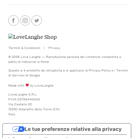
Termini & Condizioni
|
Privacy
© 2026 Love Langhe — Riproduzione parziale dei contenuti consentita a
patto di indicarne la fonte
Questo si è protetto da reCaptcha e si applicano la
Privacy Policy
e i
Termini
di Servizio
di Google
Made with
by LoveLanghe
LoveLanghe S.R.L.
P.IVA 03796440042
Via Castello 20
12050 Albaretto della Torre (CN)
Italy
Le tue preferenze relative alla privacy