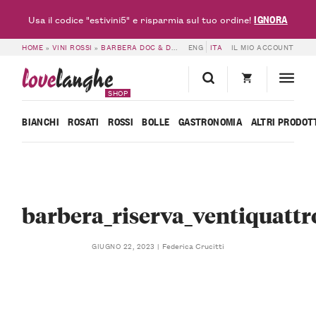
IGNORA
Usa il codice "estivini5" e risparmia sul tuo ordine!
HOME
»
VINI ROSSI
»
BARBERA DOC & DOCG
»
ENG
6 BOTTIGLIE DI BARBERA D’AS
ITA
IL MIO ACCOUNT
love
langhe
SHOP
BIANCHI
ROSATI
ROSSI
BOLLE
GASTRONOMIA
ALTRI PRODOT
barbera_riserva_ventiquattr
Federica Crucitti
GIUGNO 22, 2023