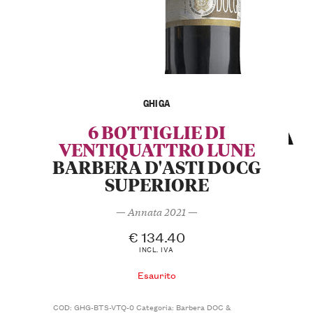
GHIGA
6 BOTTIGLIE DI
VENTIQUATTRO LUNE
BARBERA D'ASTI DOCG
SUPERIORE
— Annata 2021 —
€
134.40
INCL. IVA
Esaurito
COD:
GHG-BTS-VTQ-0
Categoria:
Barbera DOC &