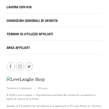
LAVORA CON NOI
CONDIZIONI GENERALI DI VENDITA
TERMINI DI UTILIZZO AFFILIATI
AREA AFFILIATI
Termini & Condizioni
|
Privacy
© 2026 Love Langhe — Riproduzione parziale dei contenuti consentita a
patto di indicarne la fonte
Questo si è protetto da reCaptcha e si applicano la
Privacy Policy
e i
Termini