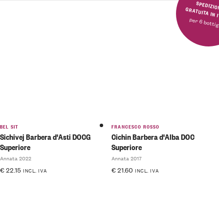
SPEDIZIONE GRATUITA 
per 6 bottig
BEL SIT
FRANCESCO ROSSO
Sichivej Barbera d'Asti DOCG
Cichin Barbera d'Alba DOC
Superiore
Superiore
Annata 2022
Annata 2017
€
22.15
€
21.60
INCL. IVA
INCL. IVA