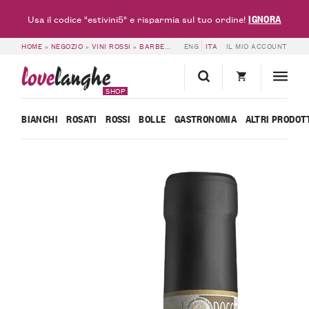
IGNORA
Usa il codice "estivini5" e risparmia sul tuo ordine!
HOME
»
NEGOZIO
»
VINI ROSSI
»
BARBERA DOC & DOCG
ENG
ITA
»
IL MIO ACCOUNT
6 BOTTIGLIE DI BA
love
langhe
SHOP
BIANCHI
ROSATI
ROSSI
BOLLE
GASTRONOMIA
ALTRI PRODOT