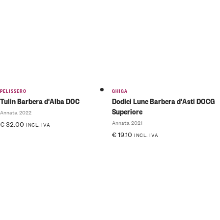
PELISSERO
GHIGA
Tulin Barbera d'Alba DOC
Dodici Lune Barbera d'Asti DOCG
Superiore
Annata 2022
Annata 2021
€
32.00
INCL. IVA
€
19.10
INCL. IVA