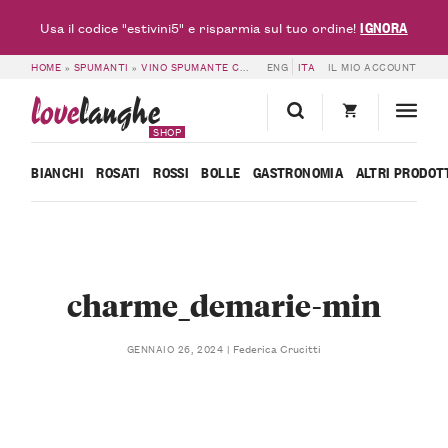
IGNORA
Usa il codice "estivini5" e risparmia sul tuo ordine!
HOME
»
SPUMANTI
»
VINO SPUMANTE CHARME – DEMARIE
ENG
ITA
IL MIO ACCOUNT
»
CHARME_DEMARIE
love
langhe
SHOP
BIANCHI
ROSATI
ROSSI
BOLLE
GASTRONOMIA
ALTRI PRODOT
charme_demarie-min
Federica Crucitti
GENNAIO 26, 2024