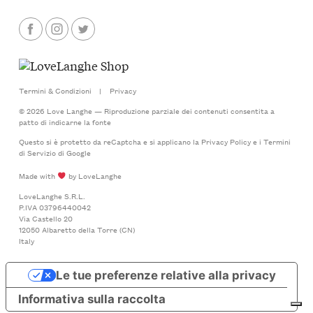
Termini & Condizioni
|
Privacy
© 2026 Love Langhe — Riproduzione parziale dei contenuti consentita a
patto di indicarne la fonte
Questo si è protetto da reCaptcha e si applicano la
Privacy Policy
e i
Termini
di Servizio
di Google
Made with
by LoveLanghe
LoveLanghe S.R.L.
P.IVA 03796440042
Via Castello 20
12050 Albaretto della Torre (CN)
Italy
Le tue preferenze relative alla privacy
Informativa sulla raccolta