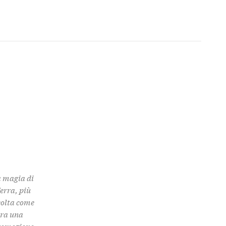
a magia di
Terra, più
colta come
 tra una
promozione