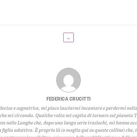
←
FEDERICA CRUCITTI
decisa e sognatrice, mi piace lasciarmi incantare e perdermi nell
 che mi circonda. Qualche volta mi capita di tornare sul pianeta 
te nelle Langhe che, dopo una lunga serie traslochi, mi hanno ac
 figlia adottiva. È proprio là (o meglio qui su queste colline) che,
za gastronomica e l’altra, mi occupo della pubblicazione e della 