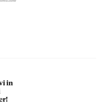
vi in
i
er!