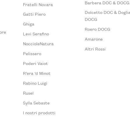
Barbera DOC & DOCG
Fratelli Novara
Dolcetto DOC & Doglia
Gatti Piero
DOCG
Ghiga
Roero DOCG
ore
Levi Serafino
Amarone
NoccioleNatura
Altri Rossi
Pelissero
Poderi Vaiot
R’era ‘d Minot
Rabino Luigi
Rusel
Sylla Sebaste
I nostri prodotti