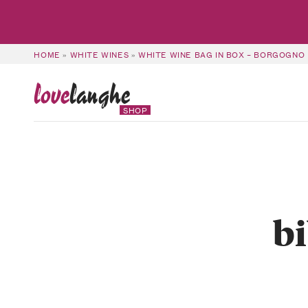
HOME
»
WHITE WINES
»
WHITE WINE BAG IN BOX – BORGOGNO 
love
langhe
SHOP
b