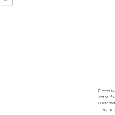
Twitter
Eterna in
tutto ciò
esattamen
novella
squisitez