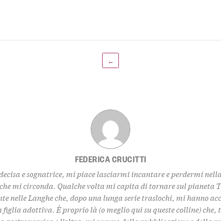
←
FEDERICA CRUCITTI
decisa e sognatrice, mi piace lasciarmi incantare e perdermi nell
 che mi circonda. Qualche volta mi capita di tornare sul pianeta 
te nelle Langhe che, dopo una lunga serie traslochi, mi hanno ac
 figlia adottiva. È proprio là (o meglio qui su queste colline) che,
za gastronomica e l’altra, mi occupo della pubblicazione e della 