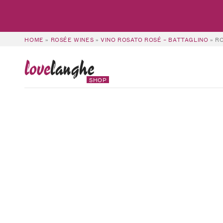
HOME
»
ROSÉE WINES
»
VINO ROSATO ROSÉ – BATTAGLINO
»
R
love
langhe
SHOP