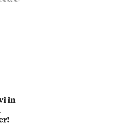
vi in
i
er!