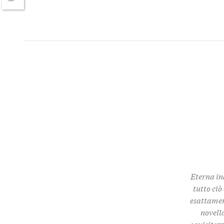
Twitter
Eterna in
tutto ciò
esattamen
novella
squisitez