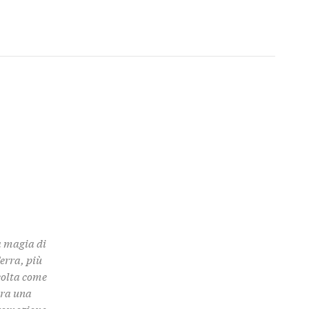
a magia di
Terra, più
colta come
 tra una
promozione