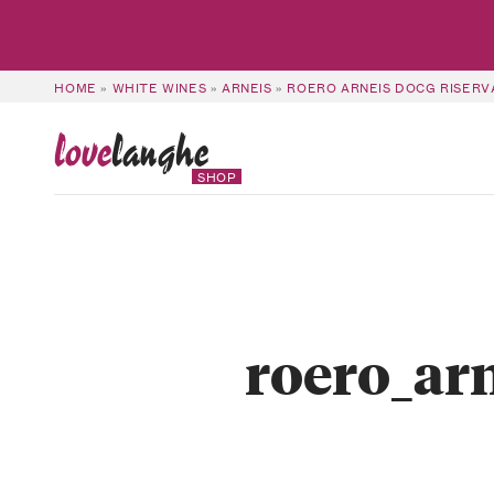
HOME
»
WHITE WINES
»
ARNEIS
»
ROERO ARNEIS DOCG RISERV
love
langhe
SHOP
roero_arn