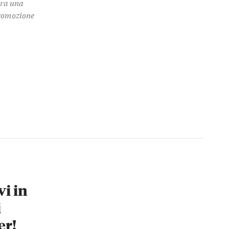
 tra una
promozione
vi in
i
er!