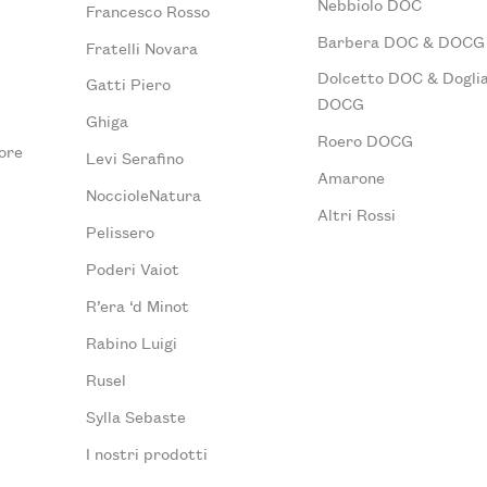
Nebbiolo DOC
Francesco Rosso
Barbera DOC & DOCG
Fratelli Novara
Dolcetto DOC & Doglia
Gatti Piero
DOCG
Ghiga
Roero DOCG
ore
Levi Serafino
Amarone
NoccioleNatura
Altri Rossi
Pelissero
Poderi Vaiot
R’era ‘d Minot
Rabino Luigi
Rusel
Sylla Sebaste
I nostri prodotti