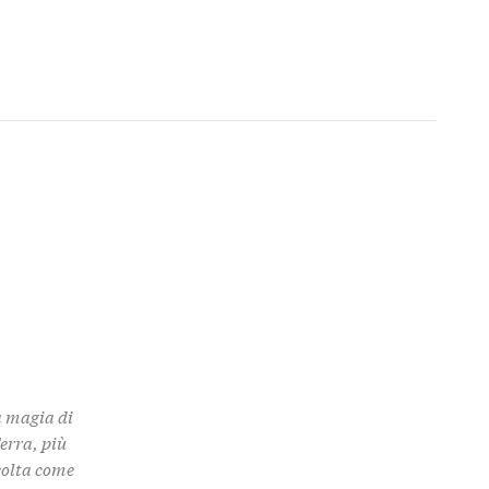
a magia di
Terra, più
colta come