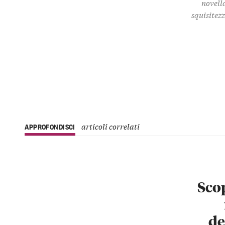
novella
squisitez
articoli correlati
APPROFONDISCI
Scop
de