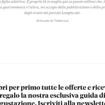
 figlia adottiva. È proprio là (o meglio qui su queste colline) che,
za gastronomica e l’altra, mi occupo della pubblicazione e della 
degli eventi del portale Langhe.net.
Articolo di Federica
ri per primo tutte le offerte e rice
regalo la nostra esclusiva guida d
gustazione. Iscriviti alla newslett