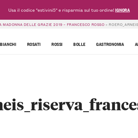
Usa il codice "estivini5" e risparmia sul tuo ordine!
IGNORA
A MADONNA DELLE GRAZIE 2019 – FRANCESCO ROSSO
»
ROERO_ARNEI
BIANCHI
ROSATI
ROSSI
BOLLE
GASTRONOMIA
A
eis_riserva_franc