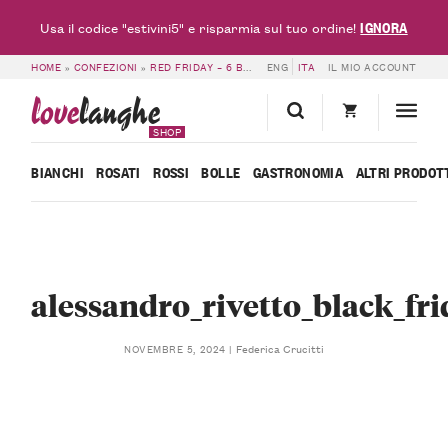
IGNORA
Usa il codice "estivini5" e risparmia sul tuo ordine!
HOME
»
CONFEZIONI
»
RED FRIDAY – 6 BOTTIGLIE ALESSANDRO RIVETTO
ENG
ITA
IL MIO ACCOUNT
»
AL
love
langhe
SHOP
BIANCHI
ROSATI
ROSSI
BOLLE
GASTRONOMIA
ALTRI PRODOT
alessandro_rivetto_black_fr
Federica Crucitti
NOVEMBRE 5, 2024