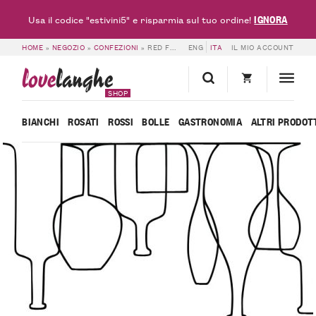
IGNORA
Usa il codice "estivini5" e risparmia sul tuo ordine!
HOME
»
NEGOZIO
»
CONFEZIONI
»
RED FRIDAY – 6 BOTTIGLIE ALESSANDRO RIVETTO
ENG
ITA
IL MIO ACCOUNT
love
langhe
SHOP
BIANCHI
ROSATI
ROSSI
BOLLE
GASTRONOMIA
ALTRI PRODOT