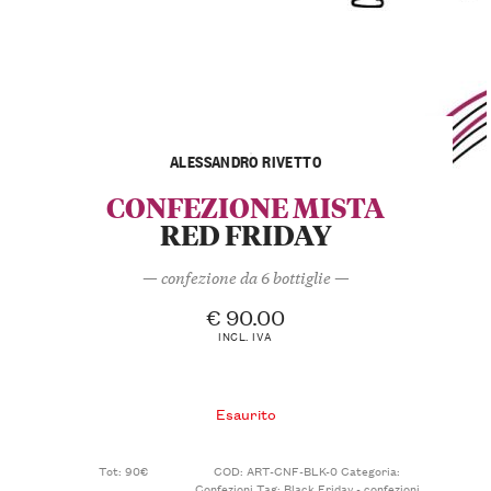
ALESSANDRO RIVETTO
CONFEZIONE MISTA
RED FRIDAY
— confezione da 6 bottiglie —
€
90.00
INCL. IVA
Esaurito
Tot: 90€
COD:
ART-CNF-BLK-0
Categoria:
Confezioni
Tag:
Black Friday - confezioni