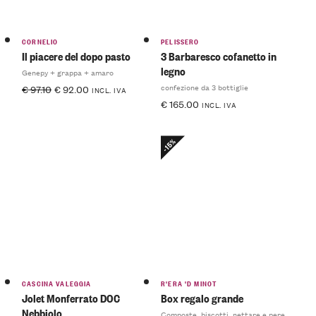
CORNELIO
PELISSERO
Il piacere del dopo pasto
3 Barbaresco cofanetto in
legno
Genepy + grappa + amaro
confezione da 3 bottiglie
€
97.10
€
92.00
INCL. IVA
€
165.00
INCL. IVA
-15%
CASCINA VALEGGIA
R'ERA 'D MINOT
Jolet Monferrato DOC
Box regalo grande
Nebbiolo
Composte, biscotti, nettare e pere sciroppate