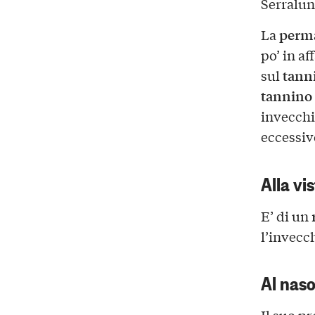
Serralun
perma
La
po’ in a
tann
sul
tannino 
invecchi
eccessiv
Alla vi
E’ di un
l’invecc
Al nas