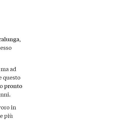
ralunga
,
tesso
, ma ad
e questo
pronto
so
anni.
voro in
e più