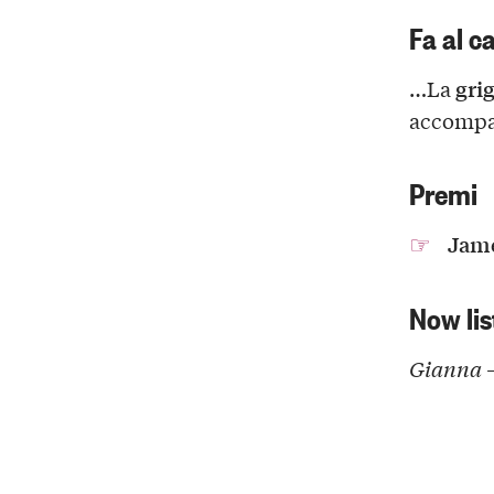
Fa al c
grig
…La
accompag
Premi
Jame
Now lis
Gianna 