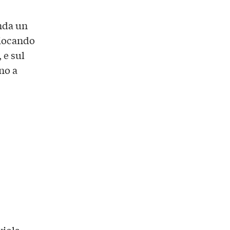
nda un
giocando
 e sul
no a