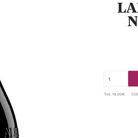
LA
N
Tot: 19.00€
CO