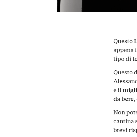
Questo
appena f
t
tipo di
Questo d
Alessand
migl
è il
da bere
,
Non pote
cantina 
brevi ri