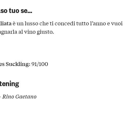
aso tuo se…
liata
è un lusso che ti concedi tutto l’anno e vuoi
narla al vino giusto.
s Suckling
: 91/100
tening
– Rino Gaetano