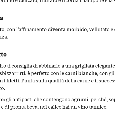
delicato
fruttato
rofumo è
,
e ricorda il lampone e la 
ca
to
diventa morbido
, con l’affinamento
, vellutato e
nza
.
tto
grigliata elegante
ro ti consiglia di abbinarlo a una
carni bianche
bizzarrirti: è perfetto con le
, con gl
filetti
n i
. Punta sulla qualità della carne e il succes
to.
re
agrumi
: gli antipasti che contengono
, perché, s
e di pronta beva, nel calice hai un vino tannico.