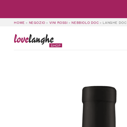
HOME
»
NEGOZIO
»
VINI ROSSI
»
NEBBIOLO DOC
»
LANGHE DOC 
love
langhe
SHOP