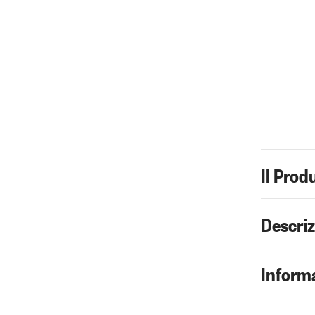
Il Prod
Descri
Informa