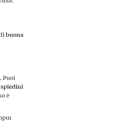
viola.
buona
 di
. Puoi
spiedini
i
so è
eppur