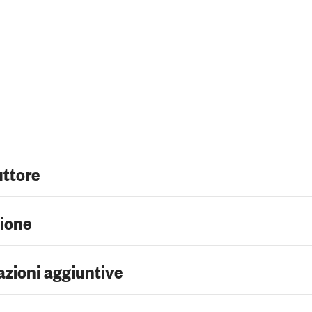
uttore
zione
zioni aggiuntive