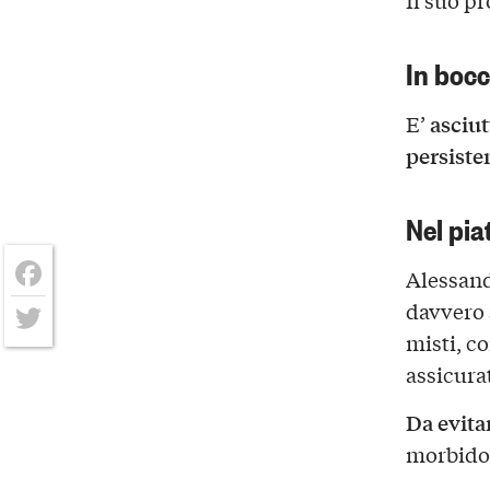
Il suo p
In boc
asciut
E’
persiste
Nel pia
Alessand
Facebook
davvero s
misti, co
Twitter
assicura
Da evita
morbido 