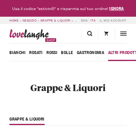
IGNORA
Usa il codice "estivini5" e risparmia sul tuo ordine!
HOME
»
NEGOZIO
»
GRAPPE & LIQUORI
»
PAGINA 2
ENG
ITA
IL MIO ACCOUNT
love
langhe
SHOP
BIANCHI
ROSATI
ROSSI
BOLLE
GASTRONOMIA
ALTRI PRODOT
Grappe & Liquori
GRAPPE & LIQUORI