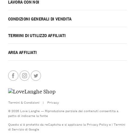
LAVORA CON NOI
CONDIZIONI GENERALI DI VENDITA
TERMINI DI UTILIZZO AFFILIATI
AREA AFFILIATI
Termini & Condizioni
|
Privacy
© 2026 Love Langhe — Riproduzione parziale dei contenuti consentita a
patto di indicarne la fonte
Questo si è protetto da reCaptcha e si applicano la
Privacy Policy
e i
Termini
di Servizio
di Google