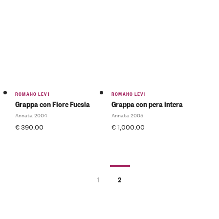
ROMANO LEVI
ROMANO LEVI
Grappa con Fiore Fucsia
Grappa con pera intera
Annata 2004
Annata 2005
€
390.00
€
1,000.00
1
2