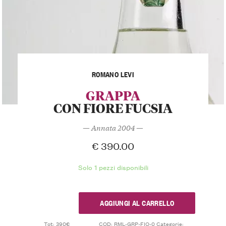
ROMANO LEVI
GRAPPA
CON FIORE FUCSIA
— Annata 2004 —
€
390.00
Solo 1 pezzi disponibili
AGGIUNGI AL CARRELLO
Tot: 390€
COD:
RML-GRP-FIO-0
Categorie: