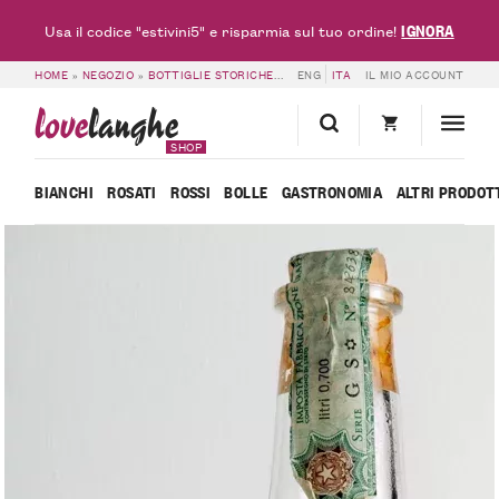
IGNORA
Usa il codice "estivini5" e risparmia sul tuo ordine!
HOME
»
NEGOZIO
»
BOTTIGLIE STORICHE
»
ROMANO LEVI – ANNO 2004 – GRAP
ENG
ITA
IL MIO ACCOUNT
love
langhe
SHOP
BIANCHI
ROSATI
ROSSI
BOLLE
GASTRONOMIA
ALTRI PRODOT