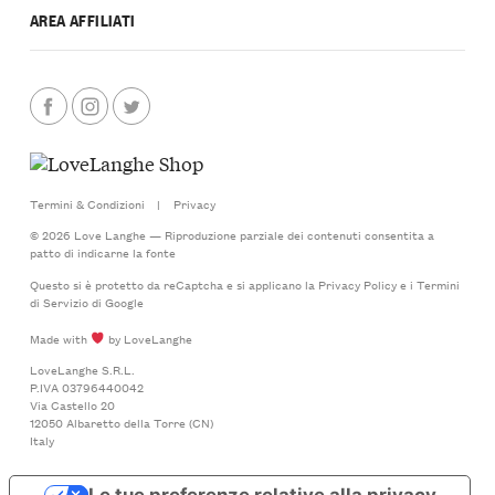
AREA AFFILIATI
Termini & Condizioni
|
Privacy
© 2026 Love Langhe — Riproduzione parziale dei contenuti consentita a
patto di indicarne la fonte
Questo si è protetto da reCaptcha e si applicano la
Privacy Policy
e i
Termini
di Servizio
di Google
Made with
by LoveLanghe
LoveLanghe S.R.L.
P.IVA 03796440042
Via Castello 20
12050 Albaretto della Torre (CN)
Italy