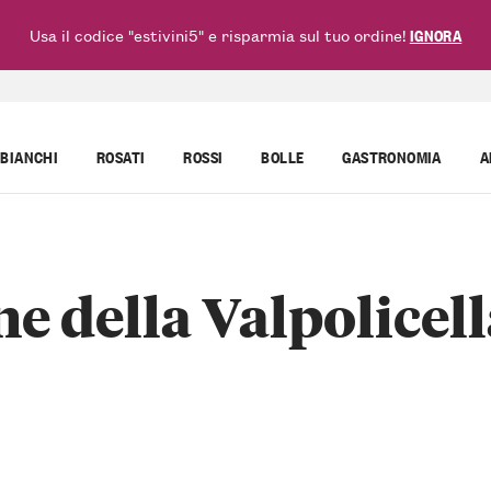
Usa il codice "estivini5" e risparmia sul tuo ordine!
IGNORA
BIANCHI
ROSATI
ROSSI
BOLLE
GASTRONOMIA
A
e della Valpolicel