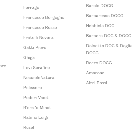
Barolo DOCG
Ferragù
Barbaresco DOCG
Francesco Borgogno
Nebbiolo DOC
Francesco Rosso
Barbera DOC & DOCG
Fratelli Novara
Dolcetto DOC & Doglia
Gatti Piero
DOCG
Ghiga
Roero DOCG
ore
Levi Serafino
Amarone
NoccioleNatura
Altri Rossi
Pelissero
Poderi Vaiot
R’era ‘d Minot
Rabino Luigi
Rusel