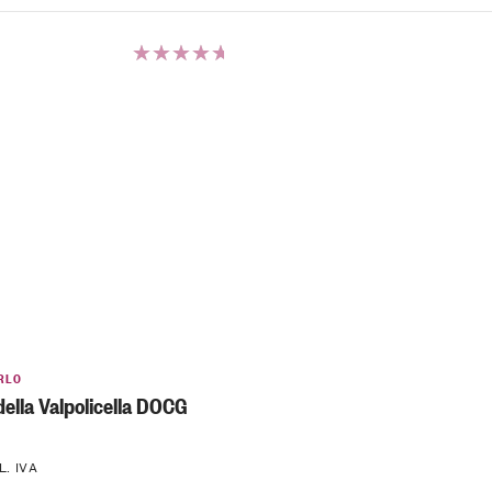
Valutato
5.00
su 5
RLO
ella Valpolicella DOCG
L. IVA