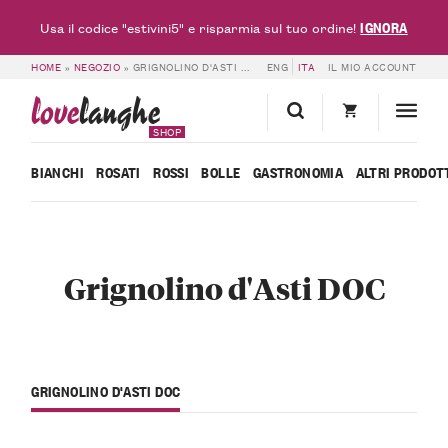
IGNORA
Usa il codice "estivini5" e risparmia sul tuo ordine!
HOME
»
NEGOZIO
»
GRIGNOLINO D'ASTI DOC
ENG
ITA
IL MIO ACCOUNT
love
langhe
SHOP
BIANCHI
ROSATI
ROSSI
BOLLE
GASTRONOMIA
ALTRI PRODOT
Grignolino d'Asti DOC
GRIGNOLINO D'ASTI DOC